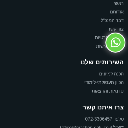
ראשי
אודותנו
דבר המנכ”ל
צור קשר
מדיניות פרטיות
הצהרת נגישות
השירותים שלנו
הכנה למיונים
הכוון תעסוקתי-לימודי
סדנאות והרצאות
צרו איתנו קשר
טלפון
072-3306457
דוא"ל
Office@machon-galil.co.il