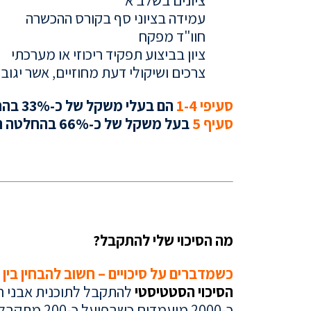
ציונים בשלב א'
עמידה בציוני סף בקורס ההכשרה
חוו"ד מפקח
ציון בביצוע תפקיד ריכוזי או מערכתי
צרכים ושיקולי דעת מחוזיים, אשר יגו
סעיפי 1-4
הם בעלי משקל של כ-33% בהחלטה הסופית
סעיף 5
בעל משקל של כ-66% בהחלטה הסופית
..
..
מה הסיכוי שלי להתקבל?
כשמדברים על סיכויים – חשוב להבחין בין ס
הסיכוי הסטטיסטי
כ-2000 מועמדים כשבפועל כ-200 מתקבלים לתוכנית ההכשרה היוקרתית.