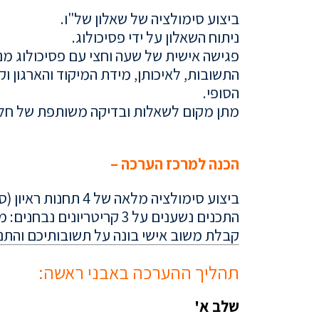
ביצוע סימולציה של שאלון של"ו.
ניתוח השאלון על ידי פסיכולוג.
פגישה אישית של שעה וחצי עם פסיכולוג מ
התשובות, לאיכותן, מידת המיקוד והארגון וק
הסופי.
מתן מקום לשאלות ובדיקה משותפת של חל
..
הכנה למרכז הערכה –
ביצוע סימולציה מלאה של 4 תחנות ראיון (סה"כ שעה וחצי) מול פסיכולוג.
התכנים נשענים על 3 קריטריונים נבחנים: מודעות עצמית, תקשורת בינאישית ופדגוגיה.
קבלת משוב אישי בונה על תשובותיכם והתנהג
..
תהליך ההערכה באבני ראשה:
שלב א'