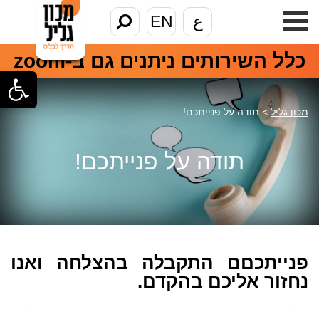
ع
EN
כלל השירותים ניתנים גם ב-zoom
פתח סרגל
מכון גליל
>
תודה על פנייתכם!
תודה על פנייתכם!
פנייתכםם התקבלה בהצלחה ואנו
נחזור אליכם בהקדם.